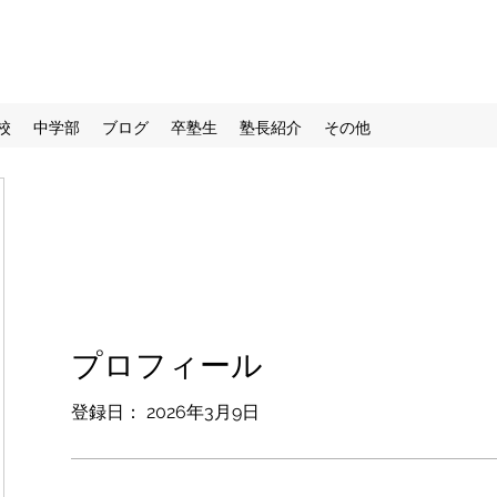
校
中学部
ブログ
卒塾生
塾長紹介
その他
プロフィール
登録日： 2026年3月9日