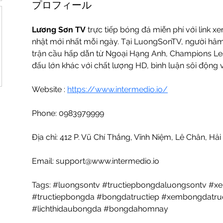
プロフィール
Lương Sơn TV
 trực tiếp bóng đá miễn phí với link 
nhật mới nhất mỗi ngày. Tại LuongSonTV, người hâm
trận cầu hấp dẫn từ Ngoại Hạng Anh, Champions Leag
đấu lớn khác với chất lượng HD, bình luận sôi động 
Website : 
https://www.intermedio.io/
Phone: 0983979999
Địa chỉ: 412 P. Vũ Chí Thắng, Vĩnh Niệm, Lê Chân, Hả
Email: support@www.intermedio.io
Tags: #luongsontv #tructiepbongdaluongsontv #x
#tructiepbongda #bongdatructiep #xembongdatruc
#lichthidaubongda #bongdahomnay