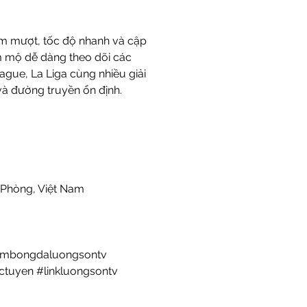
xem mượt, tốc độ nhanh và cập 
 mộ dễ dàng theo dõi các 
ue, La Liga cùng nhiều giải 
và đường truyền ổn định.
i Phòng, Việt Nam
embongdaluongsontv 
tuyen #linkluongsontv 