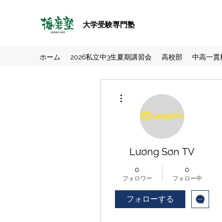
大学受験専門塾
ホーム
2026私立中3生夏期講習会
高校部
中高一貫
その他
Lương Sơn TV
0
0
フォロワー
フォロー中
フォローする