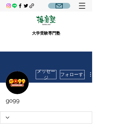
大学受験専門塾
メッセー
フォローする
ジ
go99