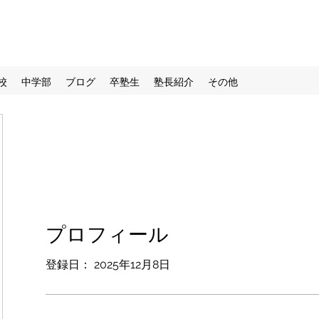
校
中学部
ブログ
卒塾生
塾長紹介
その他
プロフィール
登録日： 2025年12月8日