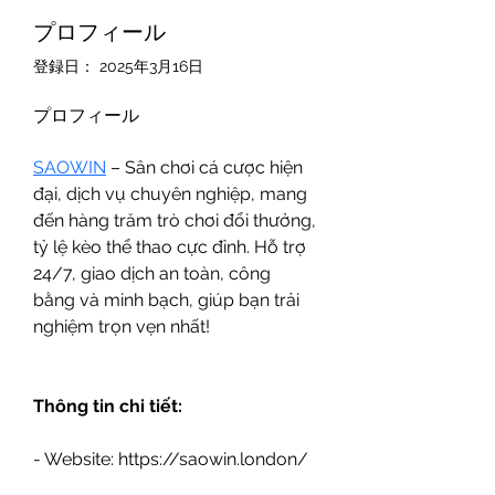
プロフィール
登録日： 2025年3月16日
プロフィール
SAOWIN
 – Sân chơi cá cược hiện 
đại, dịch vụ chuyên nghiệp, mang 
đến hàng trăm trò chơi đổi thưởng, 
tỷ lệ kèo thể thao cực đỉnh. Hỗ trợ 
24/7, giao dịch an toàn, công 
bằng và minh bạch, giúp bạn trải 
nghiệm trọn vẹn nhất!
Thông tin chi tiết:
- Website: https://saowin.london/  