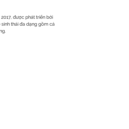
 2017, được phát triển bởi 
 sinh thái đa dạng gồm cá 
ng.