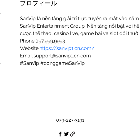
プロフィール
SanVip là nền tảng giải trí trực tuyến ra mắt vào năm
SanVip Entertainment Group. Nền tảng nổi bật với hệ
cược thể thao, casino live, game bài và slot đổi thưở
Phone:097.999.9993
Website:
https://sanvip1.cn.com/
Email:support@sanvip1.cn.com
#SanVip #conggameSanVip
079-227-3191