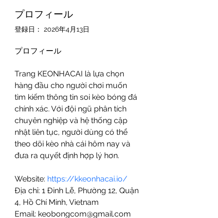
プロフィール
登録日： 2026年4月13日
プロフィール
Trang KEONHACAI là lựa chọn 
hàng đầu cho người chơi muốn 
tìm kiếm thông tin soi kèo bóng đá 
chính xác. Với đội ngũ phân tích 
chuyên nghiệp và hệ thống cập 
nhật liên tục, người dùng có thể 
theo dõi kèo nhà cái hôm nay và 
đưa ra quyết định hợp lý hơn.
Website: 
https://kkeonhacai.io/
Địa chỉ: 1 Đinh Lễ, Phường 12, Quận 
4, Hồ Chí Minh, Vietnam
Email: keobongcom@gmail.com