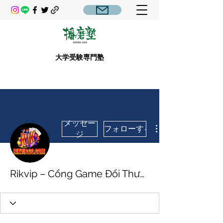
大学受験専門塾
メッセー
フォローする
ジ
Rikvip – Cổng Game Đổi Thưởng