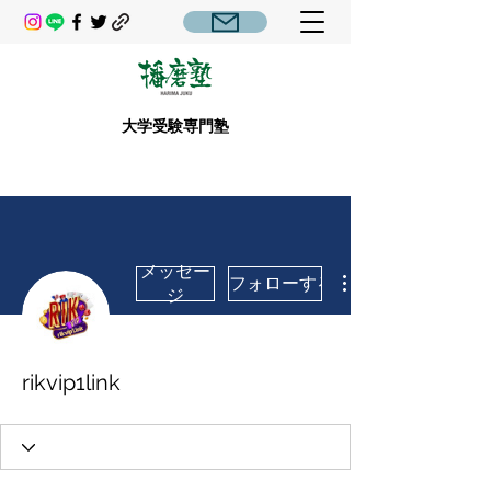
大学受験専門塾
メッセー
フォローする
ジ
rikvip1link