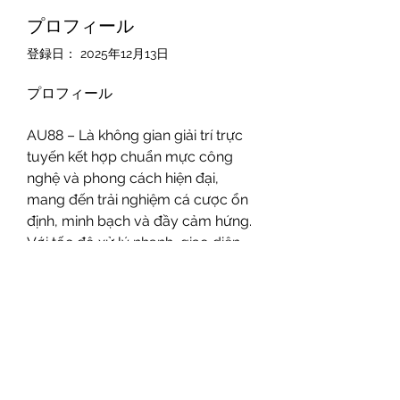
プロフィール
登録日： 2025年12月13日
プロフィール
AU88 – Là không gian giải trí trực 
tuyến kết hợp chuẩn mực công 
nghệ và phong cách hiện đại, 
mang đến trải nghiệm cá cược ổn 
định, minh bạch và đầy cảm hứng. 
Với tốc độ xử lý nhanh, giao diện 
tối ưu và kho trò chơi phong phú, 
AU88 trở thành lựa chọn tin cậy 
cho người chơi muốn chinh phục 
đỉnh cao may mắn mỗi ngày 
WEBSITE: 
http://au88.mex.com/