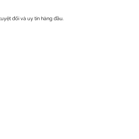
tuyệt đối và uy tín hàng đầu. 