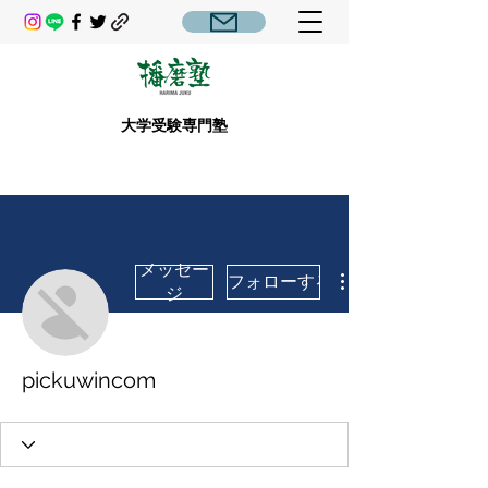
大学受験専門塾
メッセー
フォローする
ジ
pickuwincom