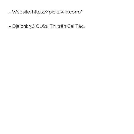
- Website: https://pickuwin.com/
- Địa chỉ: 36 QL61, Thị trấn Cái Tắc, 
Châu Thành A, Hậu Giang, Việt 
Nam
- Email: support@pickuwin.com
- Hotline: 842933952333
#kuwin #kuwin_casino 
#kuwin_direct #Kuwincasino 
#kuwindirect #linkchinhthuc_Kuwin
079-227-3191