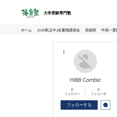
大学受験専門塾
ホーム
2026私立中3生夏期講習会
高校部
中高一貫
その他
Hi88 Combiz
0
0
フォロワー
フォロー中
フォローする