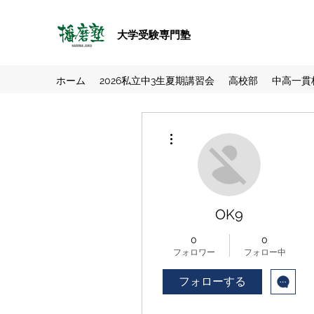
大学受験専門塾
ホーム
2026私立中3生夏期講習会
高校部
中高一貫
その他
OK9
0
0
フォロワー
フォロー中
フォローする