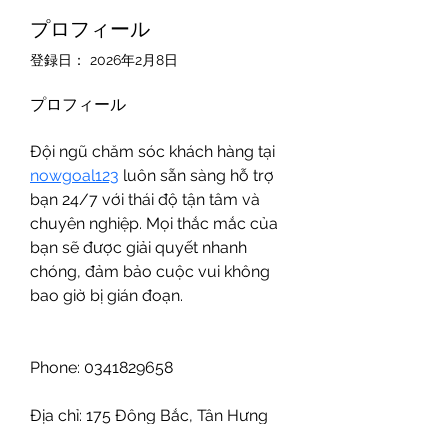
プロフィール
登録日： 2026年2月8日
プロフィール
Đội ngũ chăm sóc khách hàng tại 
nowgoal123
 luôn sẵn sàng hỗ trợ 
bạn 24/7 với thái độ tận tâm và 
chuyên nghiệp. Mọi thắc mắc của 
bạn sẽ được giải quyết nhanh 
chóng, đảm bảo cuộc vui không 
bao giờ bị gián đoạn. 
Phone: 0341829658
Địa chỉ: 175 Đông Bắc, Tân Hưng 
Thuận, Quận 12, Thành phố Hồ Chí 