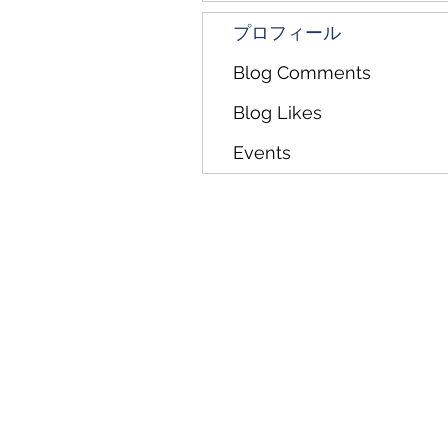
プロフィール
Blog Comments
Blog Likes
Events