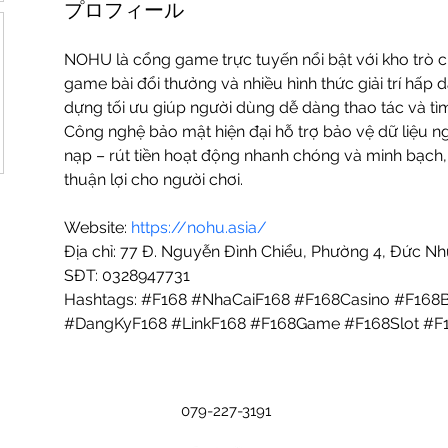
プロフィール
NOHU là cổng game trực tuyến nổi bật với kho trò c
game bài đổi thưởng và nhiều hình thức giải trí hấp 
dựng tối ưu giúp người dùng dễ dàng thao tác và tìm 
Công nghệ bảo mật hiện đại hỗ trợ bảo vệ dữ liệu n
nạp – rút tiền hoạt động nhanh chóng và minh bạch, 
thuận lợi cho người chơi.
Website: 
https://nohu.asia/
Địa chỉ: 77 Đ. Nguyễn Đình Chiểu, Phường 4, Đức Nh
SĐT: 0328947731
Hashtags: #F168 #NhaCaiF168 #F168Casino #F168B
#DangKyF168 #LinkF168 #F168Game #F168Slot #
079-227-3191