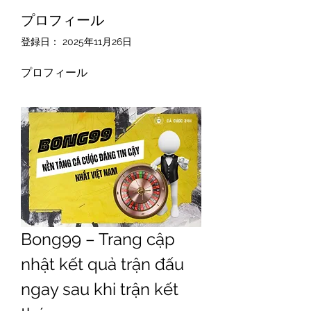
プロフィール
登録日： 2025年11月26日
プロフィール
Bong99 – Trang cập 
nhật kết quả trận đấu 
ngay sau khi trận kết 