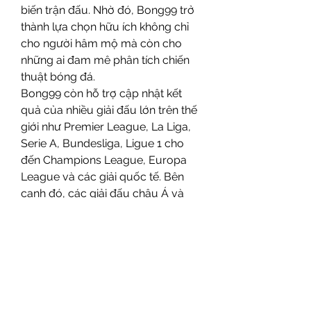
biến trận đấu. Nhờ đó, Bong99 trở 
thành lựa chọn hữu ích không chỉ 
cho người hâm mộ mà còn cho 
những ai đam mê phân tích chiến 
thuật bóng đá.
Bong99 còn hỗ trợ cập nhật kết 
quả của nhiều giải đấu lớn trên thế 
giới như Premier League, La Liga, 
Serie A, Bundesliga, Ligue 1 cho 
đến Champions League, Europa 
League và các giải quốc tế. Bên 
cạnh đó, các giải đấu châu Á và 
trong nước cũng được cập nhật 
đều đặn, đảm bảo người xem 
không bỏ lỡ thông tin của đội 
bóng mình yêu thích. Sự đa dạng 
này giúp Bong99 trở thành kho dữ 
liệu bóng đá phong phú và dễ truy 
cập.