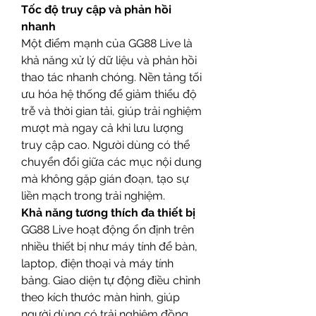
Tốc độ truy cập và phản hồi 
nhanh
Một điểm mạnh của GG88 Live là 
khả năng xử lý dữ liệu và phản hồi 
thao tác nhanh chóng. Nền tảng tối 
ưu hóa hệ thống để giảm thiểu độ 
trễ và thời gian tải, giúp trải nghiệm 
mượt mà ngay cả khi lưu lượng 
truy cập cao. Người dùng có thể 
chuyển đổi giữa các mục nội dung 
mà không gặp gián đoạn, tạo sự 
liền mạch trong trải nghiệm.
Khả năng tương thích đa thiết bị
GG88 Live hoạt động ổn định trên 
nhiều thiết bị như máy tính để bàn, 
laptop, điện thoại và máy tính 
bảng. Giao diện tự động điều chỉnh 
theo kích thước màn hình, giúp 
người dùng có trải nghiệm đồng 