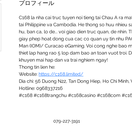
プロフィール
C168 la nha cai truc tuyen noi tieng tai Chau A ra ma
tai Philippine va Cambodia. He thong so huu nhieu sa
hu, ban ca, lo de... voi giao dien truc quan, de nhin
giay phep hoat dong cua cac co quan uy tin nhu PAGC
Man (IOM)/ Curacao eGaming. Voi cong nghe bao ma
thiet lap hang rao 5 lop dam bao an toan vuot troi.
khuyen mai hap dan va trai nghiem ngay!
Thong tin lien he: 
Website: 
https://c168.limited/
Dia chi: 56 Duong N22, Tan Dong Hiep, Ho Chi Minh,
Hotline: 0968337216
#c168 #c168trangchu #c168casino #c168com #c16
079-227-3191