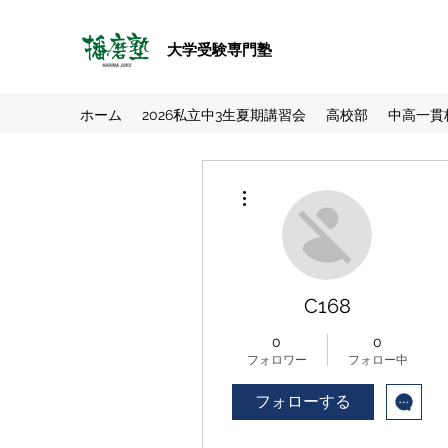
大学受験専門塾
ホーム
2026私立中3生夏期講習会
高校部
中高一貫
その他
C168
0
0
フォロワー
フォロー中
フォローする