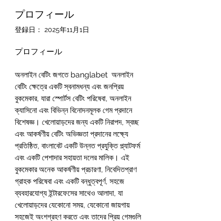
プロフィール
登録日： 2025年11月1日
プロフィール
অনলাইন বেটিং জগতে banglabet  অনলাইন 
বেটিং ক্ষেত্রে একটি স্বনামধন্য এবং জনপ্রিয় 
বুকমেকার, যারা স্পোর্টস বেটিং পরিষেবা, অনলাইন 
ক্যাসিনো এবং বিভিন্ন বিনোদনমূলক গেম প্রদানে 
বিশেষজ্ঞ। খেলোয়াড়দের জন্য একটি নিরাপদ, স্বচ্ছ 
এবং আকর্ষণীয় বেটিং অভিজ্ঞতা প্রদানের লক্ষ্যে 
প্রতিষ্ঠিত, বাংলাবেট একটি উন্নত প্রযুক্তি প্ল্যাটফর্ম 
এবং একটি পেশাদার সহায়তা দলের মালিক। এই 
বুকমেকার অনেক আকর্ষণীয় প্রচারণা, নিবেদিতপ্রাণ 
গ্রাহক পরিষেবা এবং একটি বন্ধুত্বপূর্ণ, সহজে 
ব্যবহারযোগ্য ইন্টারফেসের সাথেও আলাদা, যা 
খেলোয়াড়দের যেকোনো সময়, যেকোনো জায়গায় 
সহজেই অংশগ্রহণ করতে এবং তাদের প্রিয় গেমগুলি 