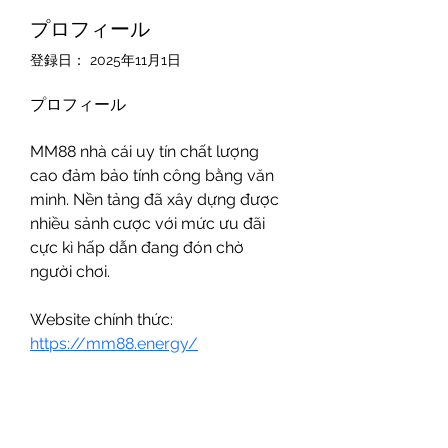
プロフィール
登録日： 2025年11月1日
プロフィール
MM88 nhà cái uy tín chất lượng 
cao đảm bảo tính công bằng văn 
minh. Nền tảng đã xây dựng được 
nhiều sảnh cược với mức ưu đãi 
cực kì hấp dẫn đang đón chờ 
người chơi.
Website chính thức: 
https://mm88.energy/
Địa chỉ: 75 Nguyễn Thiện Thuật, 
Phường 2, Quận 10, Hồ Chí Minh, 
Việt Nam