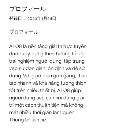
プロフィール
登録日： 2026年1月28日
プロフィール
ALO8 là nền tảng giải trí trực tuyến 
được xây dựng theo hướng tối ưu 
trải nghiệm người dùng, tập trung 
vào sự đơn giản, ổn định và dễ sử 
dụng. Với giao diện gọn gàng, thao 
tác nhanh và khả năng tương thích 
tốt trên nhiều thiết bị, ALO8 giúp 
người dùng tiếp cận nội dung giải 
trí một cách thuận tiện mà không 
mất nhiều thời gian làm quen.
Thông tin liên hệ
Website: 
https://alo88.eu.com/
Địa chỉ: 6 Đ. Nguyễn Du, Binh Hoà, 