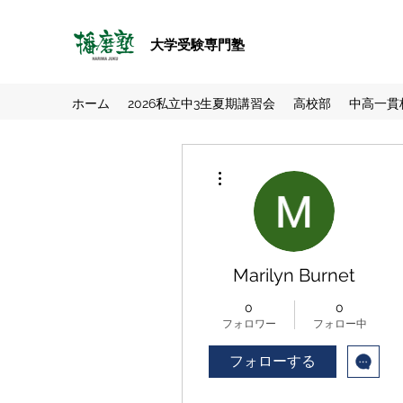
大学受験専門塾
ホーム
2026私立中3生夏期講習会
高校部
中高一貫
その他
Marilyn Burnet
0
0
フォロワー
フォロー中
フォローする