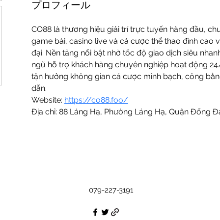
プロフィール
CO88 là thương hiệu giải trí trực tuyến hàng đầu, c
game bài, casino live và cá cược thể thao đỉnh cao 
đại. Nền tảng nổi bật nhờ tốc độ giao dịch siêu nhanh
ngũ hỗ trợ khách hàng chuyên nghiệp hoạt động 24/7
tận hưởng không gian cá cược minh bạch, công bằn
dẫn.
Website: 
https://co88.foo/
Địa chỉ: 88 Láng Hạ, Phường Láng Hạ, Quận Đống Đa
079-227-3191