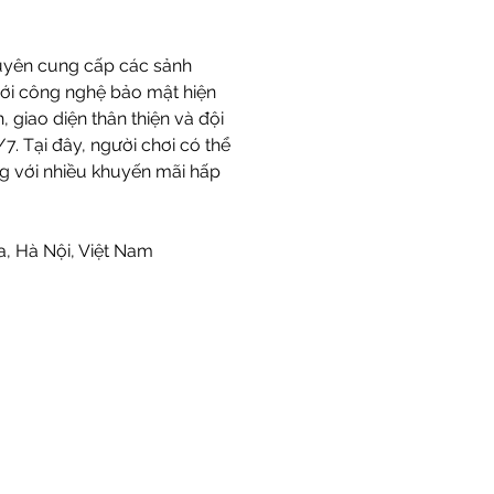
huyên cung cấp các sảnh 
với công nghệ bảo mật hiện 
, giao diện thân thiện và đội 
. Tại đây, người chơi có thể 
g với nhiều khuyến mãi hấp 
, Hà Nội, Việt Nam