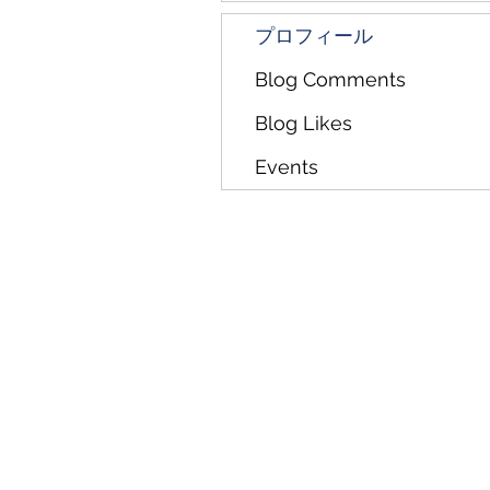
プロフィール
Blog Comments
Blog Likes
Events