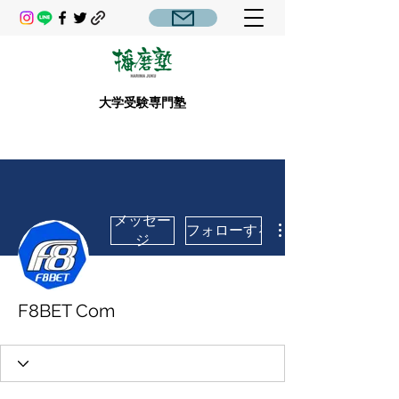
大学受験専門塾
メッセー
フォローする
ジ
F8BET Com