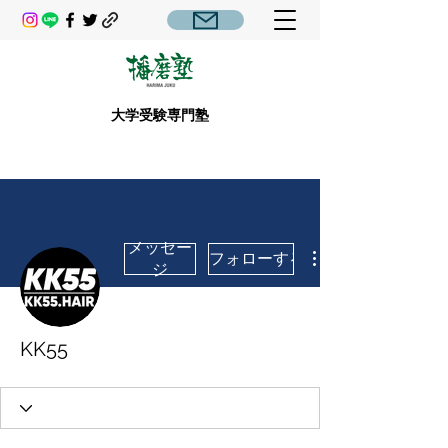
大学受験専門塾
メッセー
フォローする
ジ
KK55