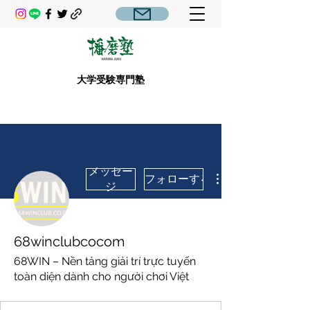
大学受験専門塾
メッセー
フォローする
ジ
68winclubcocom
68WIN – Nền tảng giải trí trực tuyến
toàn diện dành cho người chơi Việt