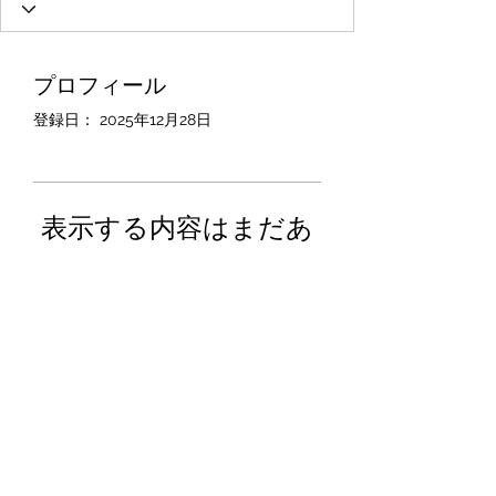
プロフィール
登録日： 2025年12月28日
表示する内容はまだあ
りません
このサイト会員が自己紹介を追加す
ると、ここに表示されます。
079-227-3191