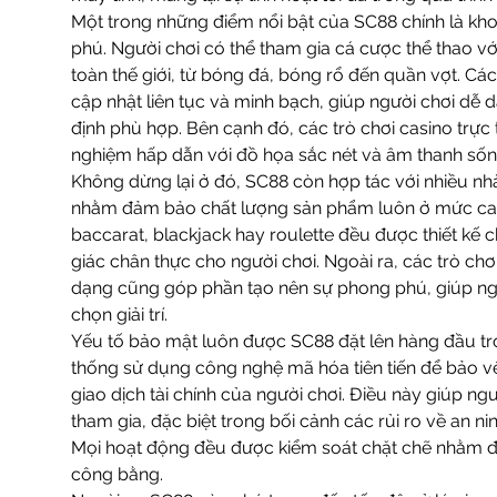
Một trong những điểm nổi bật của SC88 chính là kho
phú. Người chơi có thể tham gia cá cược thể thao với
toàn thế giới, từ bóng đá, bóng rổ đến quần vợt. Các
cập nhật liên tục và minh bạch, giúp người chơi dễ 
định phù hợp. Bên cạnh đó, các trò chơi casino trực 
nghiệm hấp dẫn với đồ họa sắc nét và âm thanh số
Không dừng lại ở đó, SC88 còn hợp tác với nhiều nh
nhằm đảm bảo chất lượng sản phẩm luôn ở mức cao 
baccarat, blackjack hay roulette đều được thiết kế 
giác chân thực cho người chơi. Ngoài ra, các trò chơi
dạng cũng góp phần tạo nên sự phong phú, giúp ng
chọn giải trí.
Yếu tố bảo mật luôn được SC88 đặt lên hàng đầu tro
thống sử dụng công nghệ mã hóa tiên tiến để bảo vệ
giao dịch tài chính của người chơi. Điều này giúp ng
tham gia, đặc biệt trong bối cảnh các rủi ro về an n
Mọi hoạt động đều được kiểm soát chặt chẽ nhằm đ
công bằng.