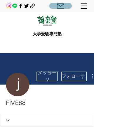
大学受験専門塾
メッセー
フォローする
ジ
FIVE88