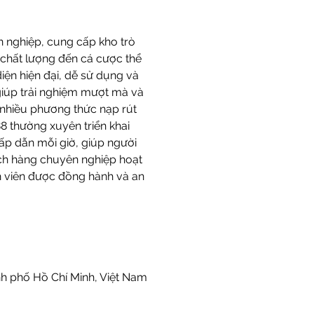
ên nghiệp, cung cấp kho trò 
 chất lượng đến cá cược thể 
diện hiện đại, dễ sử dụng và 
—giúp trải nghiệm mượt mà và 
 nhiều phương thức nạp rút 
8 thường xuyên triển khai 
ấp dẫn mỗi giờ, giúp người 
ch hàng chuyên nghiệp hoạt 
 viên được đồng hành và an 
nh phố Hồ Chí Minh, Việt Nam