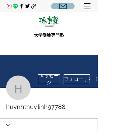
大学受験専門塾
メッセー
フォローする
ジ
huynhthuy.linh97788
huynhthuy.linh97788