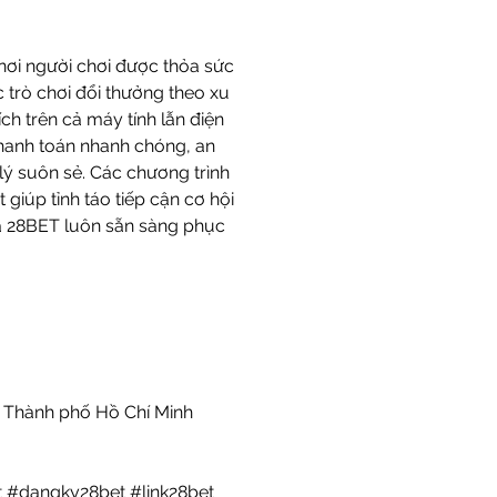
 nơi người chơi được thỏa sức 
 trò chơi đổi thưởng theo xu 
ch trên cả máy tính lẫn điện 
thanh toán nhanh chóng, an 
ý suôn sẻ. Các chương trình 
iúp tỉnh táo tiếp cận cơ hội 
a 28BET luôn sẵn sàng phục 
, Thành phố Hồ Chí Minh
 #dangky28bet #link28bet