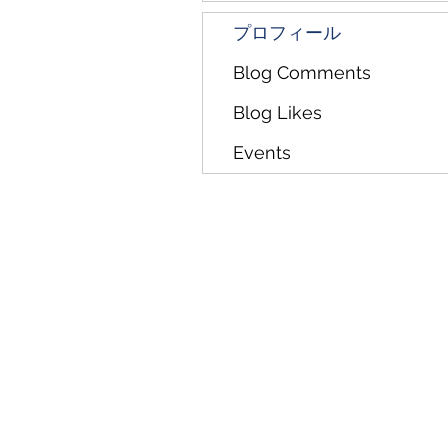
プロフィール
Blog Comments
Blog Likes
Events