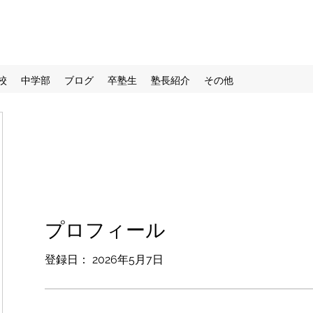
校
中学部
ブログ
卒塾生
塾長紹介
その他
プロフィール
登録日： 2026年5月7日