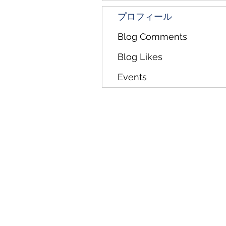
プロフィール
Blog Comments
Blog Likes
Events