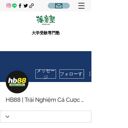
大学受験専門塾
メッセー
フォローする
ジ
HB88 | Trải Nghiệm Cá Cược Thể Thao - Casino Uy Tín 2025