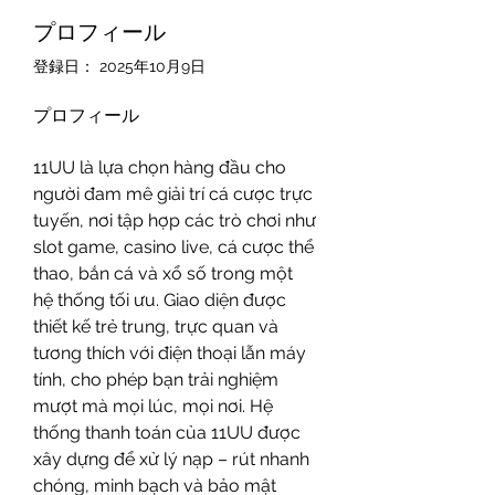
プロフィール
登録日： 2025年10月9日
プロフィール
11UU là lựa chọn hàng đầu cho 
người đam mê giải trí cá cược trực 
tuyến, nơi tập hợp các trò chơi như 
slot game, casino live, cá cược thể 
thao, bắn cá và xổ số trong một 
hệ thống tối ưu. Giao diện được 
thiết kế trẻ trung, trực quan và 
tương thích với điện thoại lẫn máy 
tính, cho phép bạn trải nghiệm 
mượt mà mọi lúc, mọi nơi. Hệ 
thống thanh toán của 11UU được 
xây dựng để xử lý nạp – rút nhanh 
chóng, minh bạch và bảo mật 