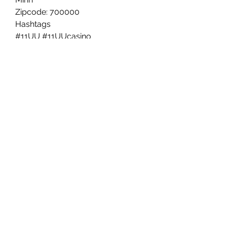
Zipcode: 700000
Hashtags
#11UU #11UUcasino 
#slotgame11UU #nhacai11UU 
#dangky11UU
Trang chủ 11Uu
11Uu
11Uu01 org
Thể thao 11Uu
Casino 11Uu
Bắn cá 11Uu
Xổ số 11Uu
Nổ hũ 11Uu
Đá gà 11Uu
Đăng ký 11Uu
Đăng nhập 11Uu
Nạp tiền 11Uu
Rút tiền 11Uu