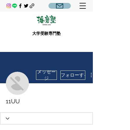
大学受験専門塾
メッセー
フォローする
ジ
11UU