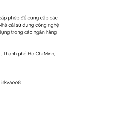
 cấp phép để cung cấp các 
 Nhà cái sử dụng công nghệ 
dụng trong các ngân hàng 
, Thành phố Hồ Chí Minh, 
linkvaoo8