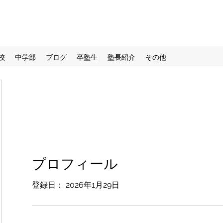
校
中学部
ブログ
卒塾生
塾長紹介
その他
プロフィール
登録日： 2026年1月29日