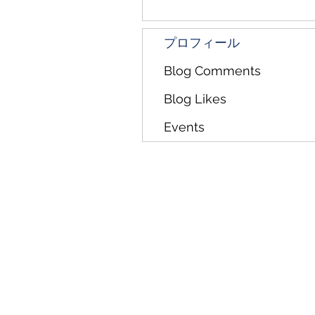
プロフィール
Blog Comments
Blog Likes
Events