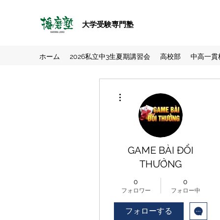
大学受験専門塾
ホーム
2026私立中3生夏期講習会
高校部
中高一貫
その他
GAME BÀI ĐỔI
THƯỞNG
0
0
フォロワー
フォロー中
フォローする