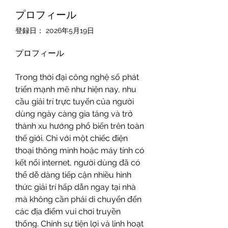
プロフィール
登録日： 2026年5月19日
プロフィール
Trong thời đại công nghệ số phát 
triển mạnh mẽ như hiện nay, nhu 
cầu giải trí trực tuyến của người 
dùng ngày càng gia tăng và trở 
thành xu hướng phổ biến trên toàn 
thế giới. Chỉ với một chiếc điện 
thoại thông minh hoặc máy tính có 
kết nối internet, người dùng đã có 
thể dễ dàng tiếp cận nhiều hình 
thức giải trí hấp dẫn ngay tại nhà 
mà không cần phải di chuyển đến 
các địa điểm vui chơi truyền 
thống. Chính sự tiện lợi và linh hoạt 