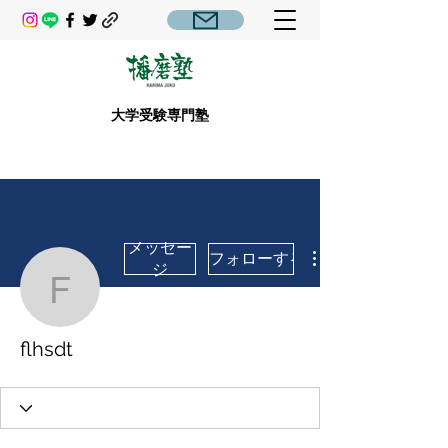
大学受験専門塾
メッセー
フォローする
ジ
flhsdt
flhsdt