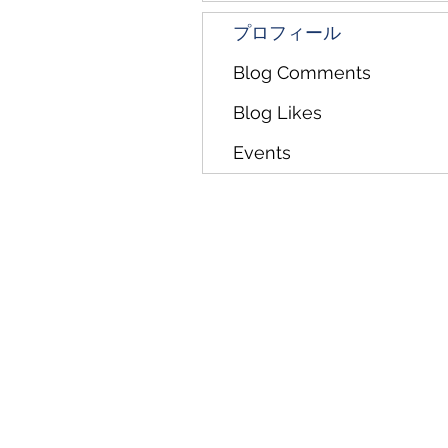
プロフィール
Blog Comments
Blog Likes
Events