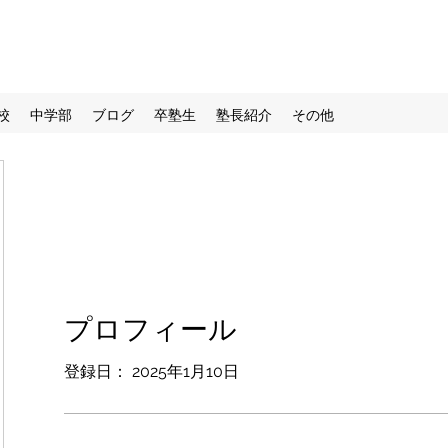
校
中学部
ブログ
卒塾生
塾長紹介
その他
プロフィール
登録日： 2025年1月10日