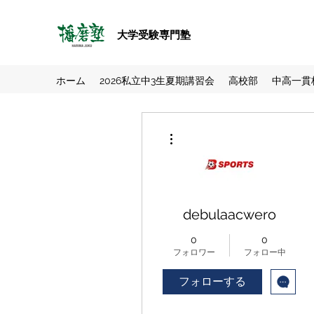
大学受験専門塾
ホーム
2026私立中3生夏期講習会
高校部
中高一貫
その他
debulaacwero
0
0
フォロワー
フォロー中
フォローする