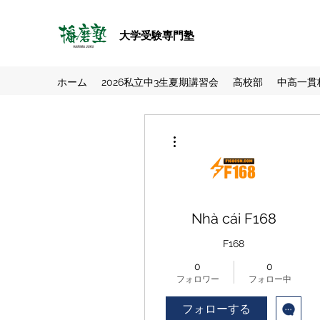
大学受験専門塾
ホーム
2026私立中3生夏期講習会
高校部
中高一貫
その他
Nhà cái F168
F168
0
0
フォロワー
フォロー中
フォローする