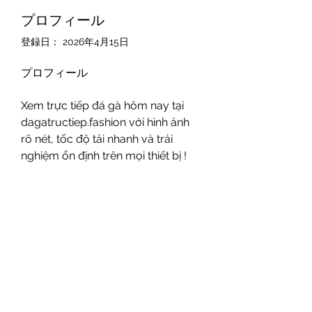
プロフィール
登録日： 2026年4月15日
プロフィール
Xem trực tiếp đá gà hôm nay tại 
dagatructiep.fashion với hình ảnh 
rõ nét, tốc độ tải nhanh và trải 
nghiệm ổn định trên mọi thiết bị !
Website : 
https://dagatructiep.fashion
Địa chỉ : Hà Nội
Hashtags :  #dagatructiep 
#dagavin  #dagathomon
079-227-3191