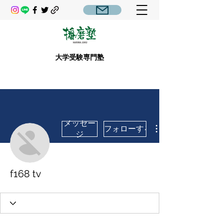
大学受験専門塾
メッセー
フォローする
ジ
f168 tv