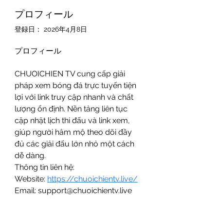
プロフィール
登録日： 2026年4月8日
プロフィール
CHUOICHIEN TV cung cấp giải 
pháp xem bóng đá trực tuyến tiện 
lợi với link truy cập nhanh và chất 
lượng ổn định. Nền tảng liên tục 
cập nhật lịch thi đấu và link xem, 
giúp người hâm mộ theo dõi đầy 
đủ các giải đấu lớn nhỏ một cách 
dễ dàng.
Thông tin liên hệ: 
Website: 
https://chuoichientv.live/
Email: support@chuoichientv.live 
Địa chỉ: 37 Quang Trung, Khu Phố 
4, An Hội Tây, Hồ Chí Minh, Vietnam