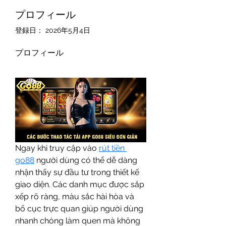
プロフィール
登録日： 2026年5月4日
プロフィール
Ngay khi truy cập vào 
rút tiền 
go88
 người dùng có thể dễ dàng 
nhận thấy sự đầu tư trong thiết kế 
giao diện. Các danh mục được sắp 
xếp rõ ràng, màu sắc hài hòa và 
bố cục trực quan giúp người dùng 
nhanh chóng làm quen mà không 