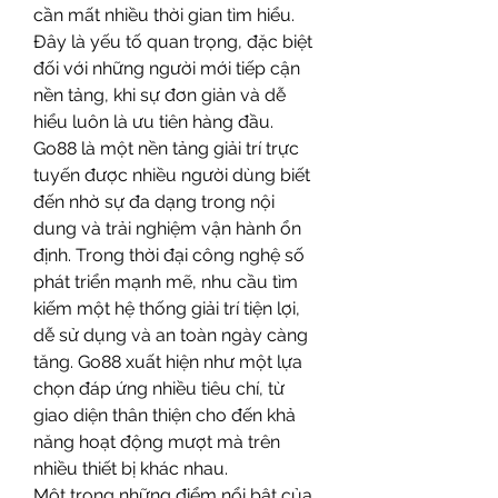
cần mất nhiều thời gian tìm hiểu. 
Đây là yếu tố quan trọng, đặc biệt 
đối với những người mới tiếp cận 
nền tảng, khi sự đơn giản và dễ 
hiểu luôn là ưu tiên hàng đầu.
Go88 là một nền tảng giải trí trực 
tuyến được nhiều người dùng biết 
đến nhờ sự đa dạng trong nội 
dung và trải nghiệm vận hành ổn 
định. Trong thời đại công nghệ số 
phát triển mạnh mẽ, nhu cầu tìm 
kiếm một hệ thống giải trí tiện lợi, 
dễ sử dụng và an toàn ngày càng 
tăng. Go88 xuất hiện như một lựa 
chọn đáp ứng nhiều tiêu chí, từ 
giao diện thân thiện cho đến khả 
năng hoạt động mượt mà trên 
nhiều thiết bị khác nhau.
Một trong những điểm nổi bật của 