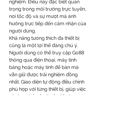
nghiệm. Điều này đặc biệt quan 
trọng trong môi trường trực tuyến, 
nơi tốc độ và sự mượt mà ảnh 
hưởng trực tiếp đến cảm nhận của 
người dùng.
Khả năng tương thích đa thiết bị 
cũng là một lợi thế đáng chú ý. 
Người dùng có thể truy cập Go88 
thông qua điện thoại, máy tính 
bảng hoặc máy tính để bàn mà 
vẫn giữ được trải nghiệm đồng 
nhất. Giao diện tự động điều chỉnh 
phù hợp với từng thiết bị, giúp việc 
sử dụng trở nên thuận tiện hơn 
trong nhiều tình huống khác nhau. 
Điều này mang lại sự linh hoạt cao, 
đặc biệt với những người thường 
xuyên di chuyển.
Ngoài yếu tố giao diện và công 