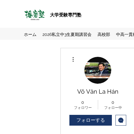
大学受験専門塾
ホーム
2026私立中3生夏期講習会
高校部
中高一貫
その他
Võ Văn La Hán
0
0
フォロワー
フォロー中
フォローする