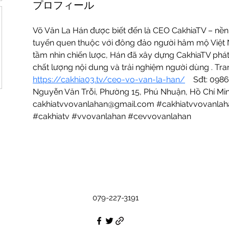
プロフィール
Võ Văn La Hán được biết đến là CEO CakhiaTV – nền
tuyến quen thuộc với đông đảo người hâm mộ Việt N
tầm nhìn chiến lược, Hán đã xây dựng CakhiaTV phát
chất lượng nội dung và trải nghiệm người dùng . Tra
https://cakhia03.tv/ceo-vo-van-la-han/
    Sđt: 098
Nguyễn Văn Trỗi, Phường 15, Phú Nhuận, Hồ Chí Min
cakhiatvvovanlahan@gmail.com #cakhiatvvovanlah
#cakhiatv #vvovanlahan #cevvovanlahan
079-227-3191