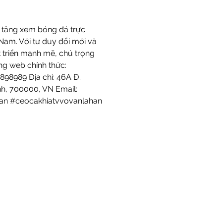
 tảng xem bóng đá trực 
am. Với tư duy đổi mới và 
 triển mạnh mẽ, chú trọng 
ng web chính thức: 
6898989 Địa chỉ: 46A Đ. 
h, 700000, VN Email: 
an #ceocakhiatvvovanlahan 