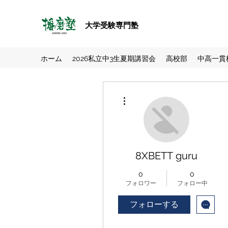
大学受験専門塾
ホーム
2026私立中3生夏期講習会
高校部
中高一貫
その他
8XBETT guru
0
0
フォロワー
フォロー中
フォローする