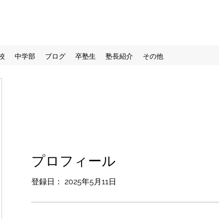
校
中学部
ブログ
卒塾生
塾長紹介
その他
プロフィール
登録日： 2025年5月11日