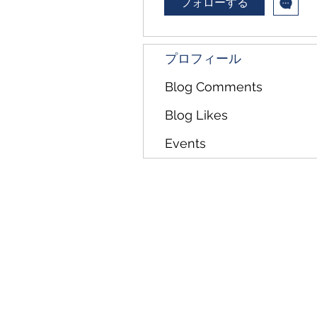
フォローする
プロフィール
Blog Comments
Blog Likes
Events