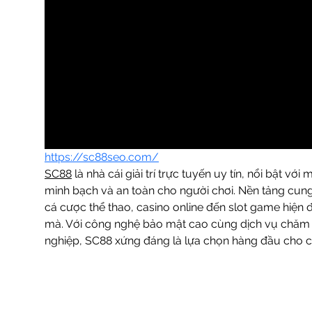
https://sc88seo.com/
SC88
 là nhà cái giải trí trực tuyến uy tín, nổi bật vớ
minh bạch và an toàn cho người chơi. Nền tảng cung 
cá cược thể thao, casino online đến slot game hiện đ
mà. Với công nghệ bảo mật cao cùng dịch vụ chăm
nghiệp, SC88 xứng đáng là lựa chọn hàng đầu cho cộn