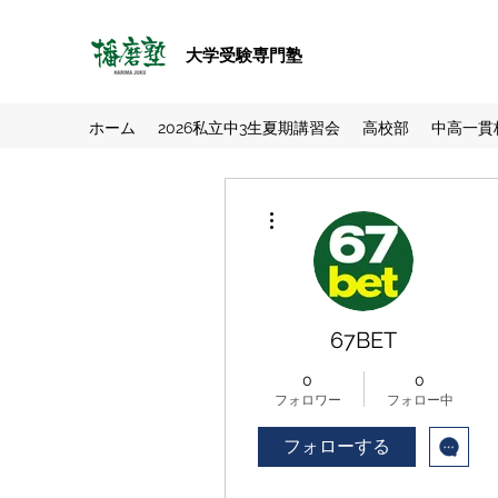
大学受験専門塾
ホーム
2026私立中3生夏期講習会
高校部
中高一貫
その他
67BET
0
0
フォロワー
フォロー中
フォローする